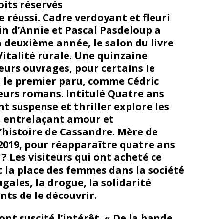
roits réservés
 réussi. Cadre verdoyant et fleuri
din d’Annie et Pascal Pasdeloup a
a deuxième année, le salon du livre
Vitalité rurale. Une quinzaine
eurs ouvrages, pour certains le
es le premier paru, comme Cédric
ieurs romans. Intitulé Quatre ans
nt suspense et thriller explore les
3 entrelaçant amour et
’histoire de Cassandre. Mère de
 2019, pour réapparaître quatre ans
é ? Les visiteurs qui ont acheté ce
la place des femmes dans la société
ugales, la drogue, la solidarité
ts de le découvrir.
nt suscité l’intérêt. « De la bande