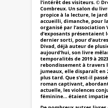
l’intérêt des visiteurs. © D
Combreux. Un salon du livre
propice à la lecture, le jar
accueilli, dimanche, pour l
organisé par l’association 
d’exposants présentaient l
dernier sorti, pour d’autr
Divad, déjà auteur de plus
aujourd’hui, son livre mêla
temporalités de 2019 à 202
rebondissement à travers l
jumeaux, elle disparaît en
plus tard. Que s’est-il pass
roman captivant, abordant 
actuelle, les violences conj
féminine… étaient impatien
De nombreux autres livres o