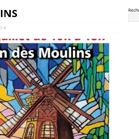
INS
Rech
0